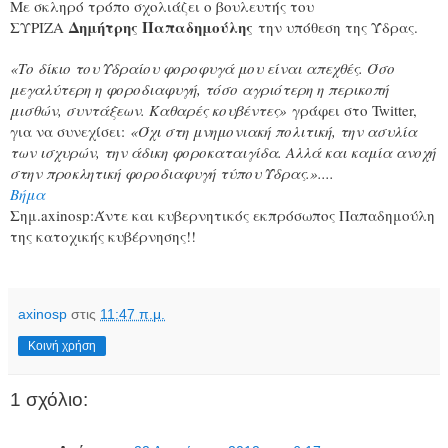
Με σκληρό τρόπο σχολιάζει ο βουλευτής του
Δημήτρης Παπαδημούλης
ΣΥΡΙΖΑ
την υπόθεση της Ύδρας.
«Το δίκιο του Υδραίου φοροφυγά μου είναι απεχθές. Όσο
μεγαλύτερη η φοροδιαφυγή, τόσο αγριότερη η περικοπή
μισθών, συντάξεων. Καθαρές κουβέντες»
γράφει στο Twitter,
για να συνεχίσει:
«Όχι στη μνημονιακή πολιτική, την ασυλία
των ισχυρών, την άδικη φοροκαταιγίδα. Αλλά και καμία ανοχή
στην προκλητική φοροδιαφυγή τύπου Ύδρας.»....
Βήμα
Σημ.axinosp:Άντε και κυβερνητικός εκπρόσωπος Παπαδημούλη
της κατοχικής κυβέρνησης!!
axinosp
στις
11:47 π.μ.
Κοινή χρήση
1 σχόλιο: