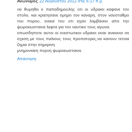
Ανώνυμος
22 Αυγούστου 2012 στις 6:17 π.μ.
να θυμηθει ο παπαδημουλης οτι οι υδραιοι καψανε τον
στολο, και κρατησανε ομηρο τον καναρη, στον ναυσταθμο
του πορου, ενεκα του οτι ειχαν λαμβανειν απο την
ψωροκωσταινα λεφτα για τον ναυτικο τους αγωνα.
οπωσδηποτε αυτοι οι ενεστωτικοι υδραιοι ειναι ανικανοι σε
σχεση με τους παλιους τους προπατορες,να κανουν τετοια
ζημια στην σημερινη
μνημονιακη πορνη ψωροκωσταινα.
Απάντηση